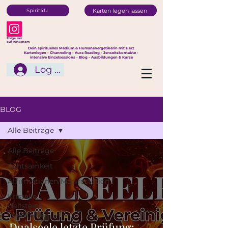
Karten legen lassen
Spirit4U
Folge mir
auf Instagram
Dein spirituelles Medium & Humanenergetikerin mit Herz
Kartenlegen - Channeling - Aura Reading - Jenseitskontakte -
intensive Einzelsessions - Blog - Ausbildungen & Kurse
Log In
BLOG
Alle Beiträge
Alle Beiträge
Achtsamkeit
Affirmationen/Manifestation
Kristalle,
Heilsteine,
Edelsteine
Dualseele letzte Prüfung: