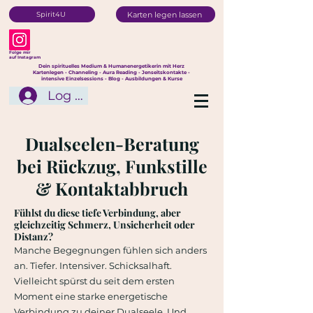
Karten legen lassen
Spirit4U
Folge mir
auf Instagram
Dein spirituelles Medium & Humanenergetikerin mit Herz
Kartenlegen - Channeling - Aura Reading - Jenseitskontakte -
intensive Einzelsessions - Blog - Ausbildungen & Kurse
Log In
Dualseelen-Beratung
bei Rückzug, Funkstille
& Kontaktabbruch
​Fühlst du diese tiefe Verbindung, aber
gleichzeitig Schmerz, Unsicherheit oder
Distanz?
Manche Begegnungen fühlen sich anders
an. Tiefer. Intensiver. Schicksalhaft.
Vielleicht spürst du seit dem ersten
Moment eine starke energetische
Verbindung zu deiner Dualseele. Und