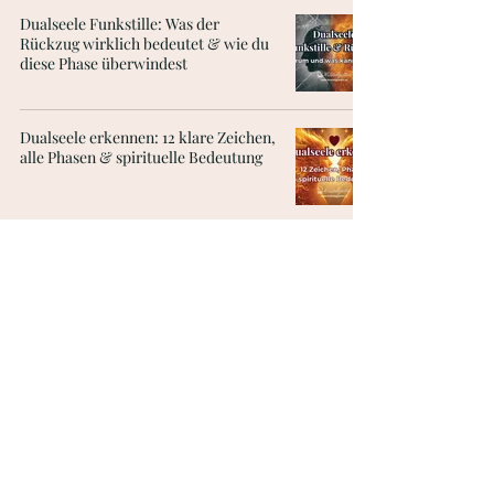
Dualseele Funkstille: Was der
Rückzug wirklich bedeutet & wie du
diese Phase überwindest
Dualseele erkennen: 12 klare Zeichen,
alle Phasen & spirituelle Bedeutung
Meditation für besseren Schlaf: 5
Übungen für sofortige Entspannung
1
/
8
Kristallgöttin