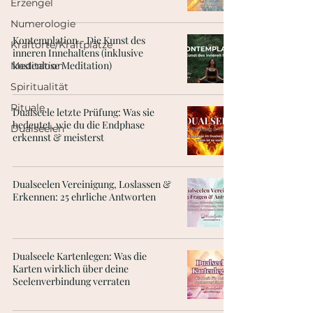
Erzengel
Numerologie
Kontemplation - Die Kunst des
Kraftorte/Kraftplätze
inneren Innehaltens (inklusive
kostenlose Meditation)
Meditation
Spiritualität
Rituale
Dualseele letzte Prüfung: Was sie
bedeutet, wie du die Endphase
Dualseelen
erkennst & meisterst
Dualseelen Vereinigung, Loslassen &
Erkennen: 25 ehrliche Antworten
Dualseele Kartenlegen: Was die
Karten wirklich über deine
Seelenverbindung verraten