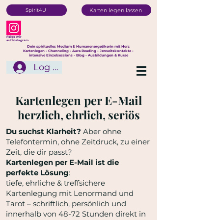
Karten legen lassen
Spirit4U
Folge mir
auf Instagram
Dein spirituelles Medium & Humanenergetikerin mit Herz
Kartenlegen - Channeling - Aura Reading - Jenseitskontakte -
intensive Einzelsessions - Blog - Ausbildungen & Kurse
Log In
Kartenlegen per E-Mail
herzlich, ehrlich, seriös
Du suchst Klarheit?
Aber ohne
Telefontermin, ohne Zeitdruck, zu einer
Zeit, die dir passt?
Kartenlegen per E-Mail ist die
perfekte Lösung
:
tiefe, ehrliche & treffsichere
Kartenlegung mit Lenormand und
Tarot – schriftlich, persönlich und
innerhalb von 48-72 Stunden direkt in