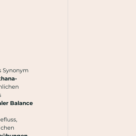
s Synonym 
thana-
hlichen 
 
aler Balance
fluss, 
ichen 
aübungen 