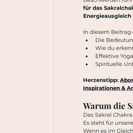
für das Sakralcha
Energieausgleich
In diesem Beitrag 
 Die Bedeutun
 Wie du erkenn
 Effektive Yo
 Spirituelle 
Herzenstipp: 
Abon
Inspirationen & 
Warum die S
Das Sakral Chakra
Es steht für unsere
Wenn es im Gleichg