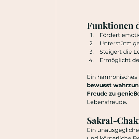
Funktionen 
 Fördert emot
 Unterstützt 
 Steigert die 
 Ermöglicht d
Ein harmonisches S
bewusst wahrzune
Freude zu genieß
Lebensfreude.
Sakral-Chak
Ein unausgegliche
und körperliche 