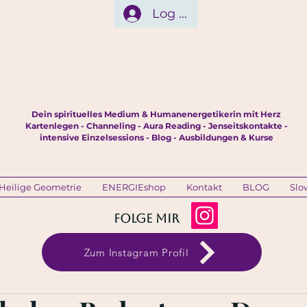
Log In
Dein spirituelles Medium & Humanenergetikerin mit Herz
Kartenlegen - Channeling - Aura Reading - Jenseitskontakte -
intensive Einzelsessions - Blog - Ausbildungen & Kurse
Heilige Geometrie
ENERGIEshop
Kontakt
BLOG
Slo
Folge mir
Zum Instagram Profil