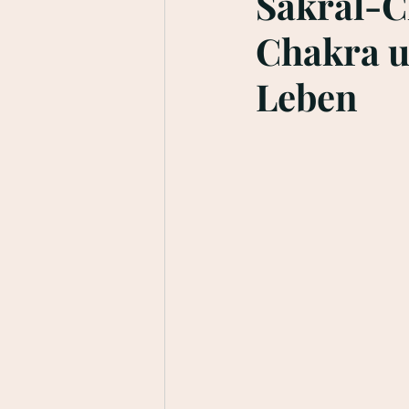
Sakral-C
Chakra u
Leben