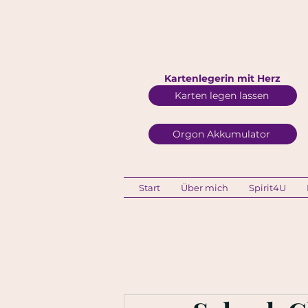
Kartenlegerin mit Herz
Karten legen lassen
Orgon Akkumulator
Start
Über mich
Spirit4U