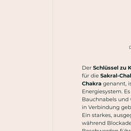
D
Der 
Schlüssel zu 
für die 
Sakral-Ch
Chakra 
genannt, i
Energiesystem. Es 
Bauchnabels und w
in Verbindung geb
Ein starkes, ausge
während Blockaden
Beschwerden führe