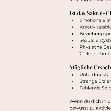
Ist das Sakral-C
 Emotionale I
 Kreativitätsb
 Beziehungspr
 Sexuelle Dys
 Physische Beschwerden (Unterleibsschmerzen, Blasenprobleme, 
Rückenschmer
Mögliche Ursach
 Unterdrückte
 Strenge Erzi
 Fehlende Sel
Wenn du dich in di
bewusst zu aktivie