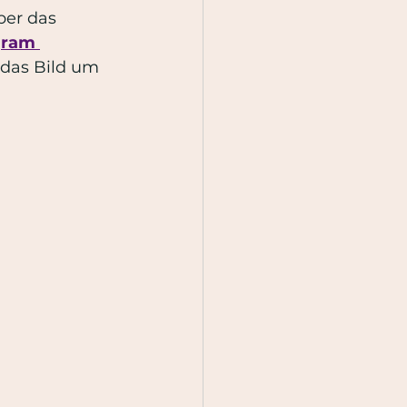
er das 
gram 
 das Bild um 