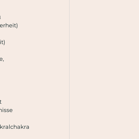
n
erheit)
t)
)
t
nisse
kralchakra 