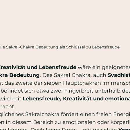
ie Sakral-Chakra Bedeutung als Schlüssel zu Lebensfreude
Kreativität und Lebensfreude 
wäre ein geeignete
akra Bedeutung
. Das Sakral Chakra, auch 
Svadhis
st das zweite der sieben Hauptchakren im mensc
befindet sich etwa zwei Fingerbreit unterhalb des
ird mit 
Lebensfreude, Kreativität und emotion
racht.
glichenes Sakralchakra fördert einen freien Energie
 in diesem Bereich zu emotionalen oder körperl
n können. Doch keine Sorge – mit gezielten 
Yog