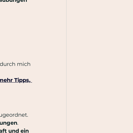
t durch mich
 mehr Tipps, 
ugeordnet. 
ehungen
. 
ft und ein 