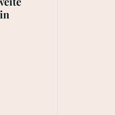
weite
in