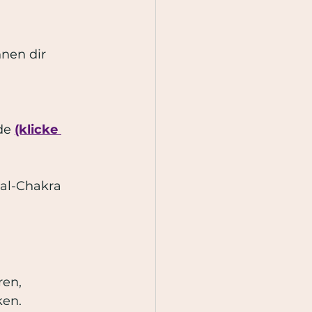
nen dir 
de 
(klicke 
al-Chakra 
en, 
ken.