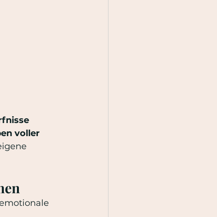
fnisse 
n voller 
eigene 
hen
 emotionale 