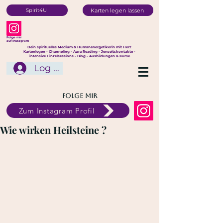
Karten legen lassen
Spirit4U
Folge mir
auf Instagram
Dein spirituelles Medium & Humanenergetikerin mit Herz
Kartenlegen - Channeling - Aura Reading - Jenseitskontakte -
intensive Einzelsessions - Blog - Ausbildungen & Kurse
Log In
Folge mir
Zum Instagram Profil
Wie wirken Heilsteine ?