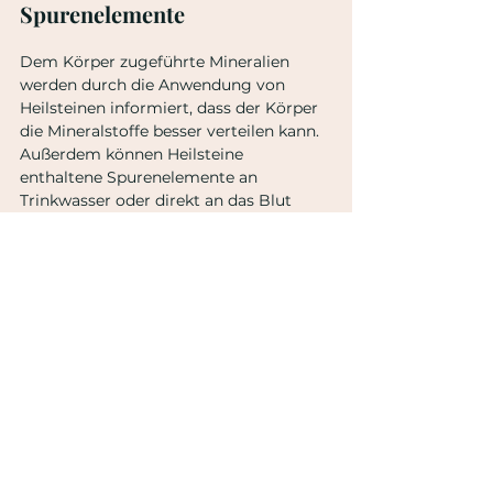
Spurenelemente
Dem Körper zugeführte Mineralien 
werden durch die Anwendung von 
Heilsteinen informiert, dass der Körper 
die Mineralstoffe besser verteilen kann. 
Außerdem können Heilsteine 
enthaltene Spurenelemente an 
Trinkwasser oder direkt an das Blut 
abgeben. 
Antioxidative Wirkung
Es ist bereits durch Studien belegt, dass 
die in Heilsteinen enthaltenen 
Spurenelemente, Mineralien und 
Schwingungsenergien eine 
antioxidative Wirkung besitzen. Freie 
Radikale sind instabile Moleküle, die in 
der Anwendung von Heilsteinen einen 