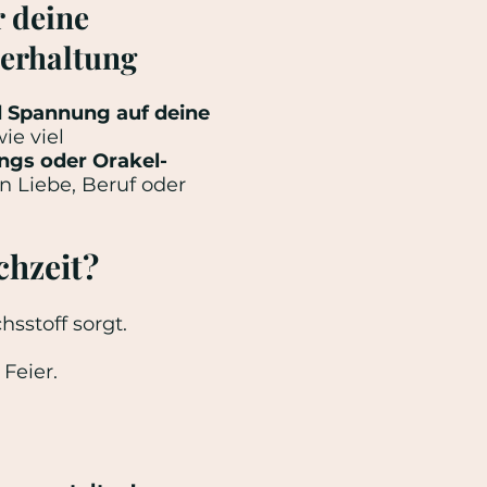
r deine
terhaltung
 Spannung auf deine
ie viel
ngs oder Orakel-
en Liebe, Beruf oder
chzeit?
sstoff sorgt.
Feier.