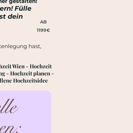
er gestalten!
rn! Fülle
st dein
AB
1199€
rtenlegung hast,
hzeit Wien - Hochzeit
ng - Hochzeit planen -
allene Hochzeitsidee
le 
en: