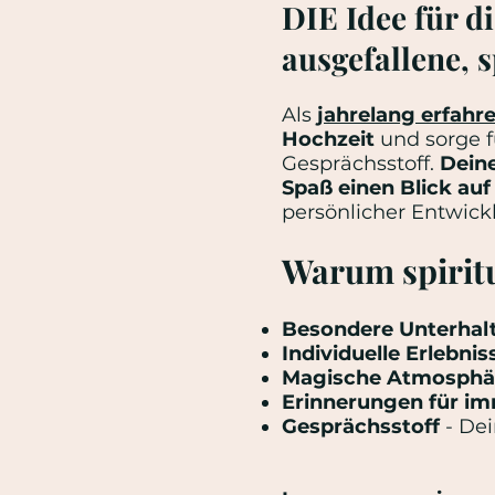
DIE Idee für d
ausgefallene,
Als
jahrelang erfahr
Hochzeit
und sorge f
Gesprächsstoff.
Deine
Spaß einen Blick au
persönlicher Entwick
Warum spiritu
Besondere Unterhal
Individuelle Erlebnis
Magische Atmosphä
Erinnerungen für i
Gesprächsstoff
- Dei