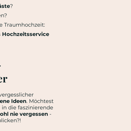
äste
?
en?
e Traumhochzeit:
s Hochzeitsservice
–
er
vergesslicher
ene Ideen
. Möchtest
in die faszinierende
ohl nie vergessen
-
blicken?!