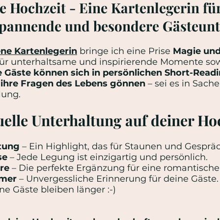
ie Hochzeit - Eine Kartenlegerin fü
 spannende und besondere Gästeun
ene Kartenlegerin
bringe ich eine Prise
Magie und
ür unterhaltsame und inspirierende Momente sow
 Gäste können sich in persönlichen Short-Readi
f ihre Fragen des Lebens gönnen
– sei es in Sach
lung.
elle Unterhaltung auf deiner Ho
tung
– Ein Highlight, das für Staunen und Gespräch
se
– Jede Legung ist einzigartig und persönlich.
re
– Die perfekte Ergänzung für eine romantische 
mmer
– Unvergessliche Erinnerung für deine Gäste.
ne Gäste bleiben länger :-)