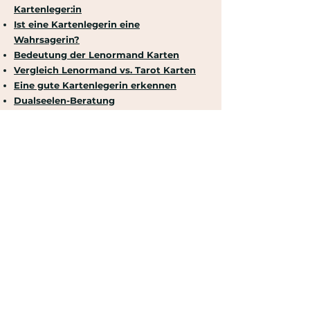
Kartenleger:in
Ist eine Kartenlegerin eine
Wahrsagerin?
Bedeutung der Lenormand Karten
Vergleich Lenormand vs. Tarot Karten
Eine gute Kartenlegerin erkennen
Dualseelen-Beratung
FAQ-Häufig gestellte
Fragen zum Kartenlegen in
Salzburg
Funktioniert Kartenlegen online
und am Telefon wirklich genau so
gut wie vor Ort?
Ja. Wir sind alle über den Äther
miteinander verbunden. Die Energie der
Karten und die Intuition übertragen sich
unabhängig vom Ort. Online Kartenlegen