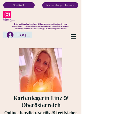
Karten legen lassen
Spirit4U
Folge mir
auf Instagram
Dein spirituelles Medium & Humanenergetikerin mit Herz
Kartenlegen - Channeling - Aura Reading - Jenseitskontakte -
intensive Einzelsessions - Blog - Ausbildungen & Kurse
Log In
Kartenlegerin Linz &
Oberösterreich
Online, herzlich, seriös & treffsicher