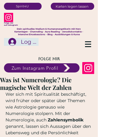
Karten legen lassen
Spirit4U
Folge mir
auf Instagram
Dein spirituelles Medium & Humanenergetikerin mit Herz
Kartenlegen - Channeling - Aura Reading - Jenseitskontakte -
intensive Einzelsessions - Blog - Ausbildungen & Kurse
Log In
Folge mir
Zum Instagram Profil
Was ist Numerologie? Die
magische Welt der Zahlen
Wer sich mit Spiritualität beschäftigt, 
wird früher oder später über Themen 
wie Astrologie genauso wie 
Numerologie stolpern. Mit der 
Numerologie, auch 
Zahlensymbolik
genannt, lassen sich Aussagen über den 
Lebensweg und die Persönlichkeit 