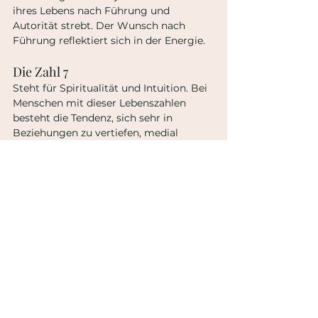
ihres Lebens nach Führung und 
Autorität strebt. Der Wunsch nach 
Führung reflektiert sich in der Energie.
Die Zahl 7
Steht für Spiritualität und Intuition. Bei 
Menschen mit dieser Lebenszahlen 
besteht die Tendenz, sich sehr in 
Beziehungen zu vertiefen, medial 
veranlagt, sensibel und spirituell zu sein.
Die Zahl 8
Steht für eine Person mit Hang zum 
Materialismus, Macht und zum Erfolg. 
Sie verspürt einen inneren Drang 
danach, die Welt zu beherrschen.
Die Zahl 9
9 steht für das Ende der Dinge. Sie hilft 
uns bei der Erkenntnis, dass wir nicht 
weiterkommen, wenn wir an der 