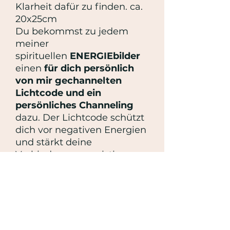
Klarheit dafür zu finden. ca.
20x25cm
Du bekommst zu jedem
meiner
spirituellen
ENERGIEbilder
einen
für dich persönlich
von mir gechannelten
Lichtcode und ein
persönliches Channeling
dazu. Der Lichtcode schützt
dich vor negativen Energien
und stärkt deine
Verbindung zur geistigen
Welt. Sprich den Lichtcode
laut, während du das Bild
betrachtest und erlebe die
Magie. Das Channeling ist
ein kleiner Brief der Engel
an dich! Von Herzen, deine