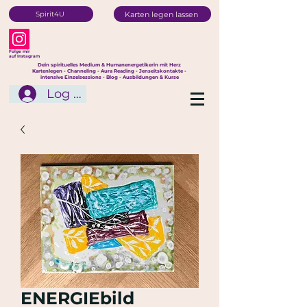
Karten legen lassen
Spirit4U
Folge mir
auf Instagram
Dein spirituelles Medium & Humanenergetikerin mit Herz
Kartenlegen - Channeling - Aura Reading - Jenseitskontakte -
intensive Einzelsessions - Blog - Ausbildungen & Kurse
Log In
ENERGIEbild