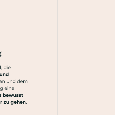
g
l
, die 
und 
lten und dem 
g eine 
es bewusst 
hr zu gehen.