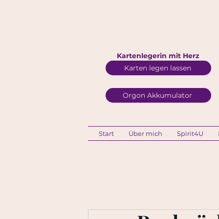
Kartenlegerin mit Herz
Karten legen lassen
Orgon Akkumulator
Start
Über mich
Spirit4U