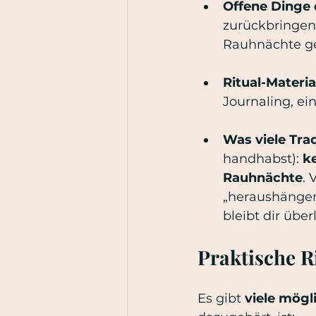
Offene Dinge 
zurückbringen 
Rauhnächte ge
Ritual-Materia
Journaling, ei
Was viele Tra
handhabst): 
k
Rauhnächte
. 
„heraushängen“
bleibt dir über
Praktische R
Es gibt 
viele mögl