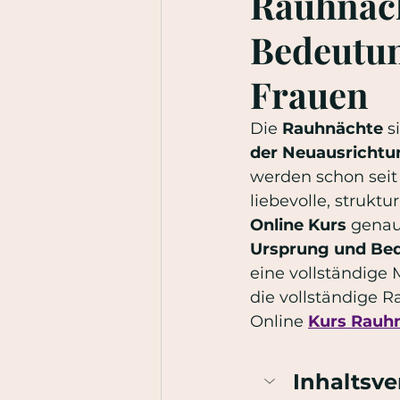
Rauhnäch
Bedeutun
Frauen
Die 
Rauhnächte
 s
der Neuausrichtu
werden schon seit 
liebevolle, struktu
Online Kurs
 genau
Ursprung und Be
eine vollständige 
die vollständige 
Online 
Kurs Rauhn
Inhaltsve