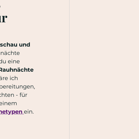
,
ür
nschau und 
hnächte 
du eine 
Rauhnächte 
äre ich 
rbereitungen, 
hten - für 
meinem 
chetypen
ein.