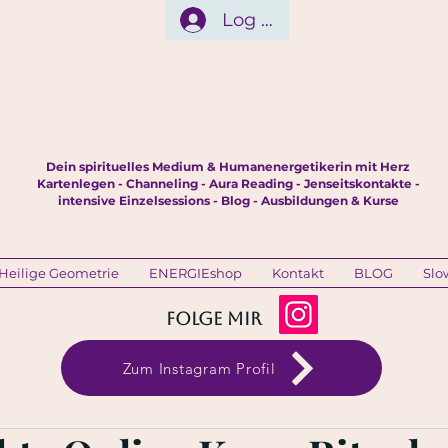
Log In
Dein spirituelles Medium & Humanenergetikerin mit Herz
Kartenlegen - Channeling - Aura Reading - Jenseitskontakte -
intensive Einzelsessions - Blog - Ausbildungen & Kurse
Heilige Geometrie
ENERGIEshop
Kontakt
BLOG
Slo
Folge mir
Zum Instagram Profil