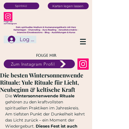
Karten legen lassen
Spirit4U
Folge mir
auf Instagram
Dein spirituelles Medium & Humanenergetikerin mit Herz
Kartenlegen - Channeling - Aura Reading - Jenseitskontakte -
intensive Einzelsessions - Blog - Ausbildungen & Kurse
Log In
Folge mir
Zum Instagram Profil
Die besten Wintersonnenwende
Rituale: Yule Rituale für Licht,
Neubeginn & keltische Kraft
Die 
Wintersonnenwende Rituale
gehören zu den kraftvollsten 
spirituellen Praktiken im Jahreskreis. 
Am tiefsten Punkt der Dunkelheit kehrt 
das Licht zurück – ein Moment der 
Wiedergeburt. 
Dieses Fest ist auch 