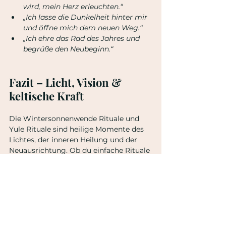
wird, mein Herz erleuchten.“
„Ich lasse die Dunkelheit hinter mir 
und öffne mich dem neuen Weg.“
„Ich ehre das Rad des Jahres und 
begrüße den Neubeginn.“
Fazit – Licht, Vision & 
keltische Kraft
Die Wintersonnenwende Rituale und 
Yule Rituale sind heilige Momente des 
Lichtes, der inneren Heilung und der 
Neuausrichtung. Ob du einfache Rituale 
suchst, tiefe energetische Praktiken 
oder außergewöhnliche, selten 
erwähnte Zeremonien – Yule schenkt 
dir die perfekte Zeit, neu zu beginnen.
👉 Wenn du Begleitung möchtest, 
schau gerne 
HIER in meine spirituellen 