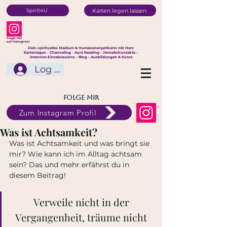
Karten legen lassen
Spirit4U
Folge mir
auf Instagram
Dein spirituelles Medium & Humanenergetikerin mit Herz
Kartenlegen - Channeling - Aura Reading - Jenseitskontakte -
intensive Einzelsessions - Blog - Ausbildungen & Kurse
Log In
Folge mir
Zum Instagram Profil
Was ist Achtsamkeit?
Was ist Achtsamkeit und was bringt sie 
mir? Wie kann ich im Alltag achtsam 
sein? Das und mehr erfährst du in 
diesem Beitrag!
Verweile nicht in der 
Vergangenheit, träume nicht 