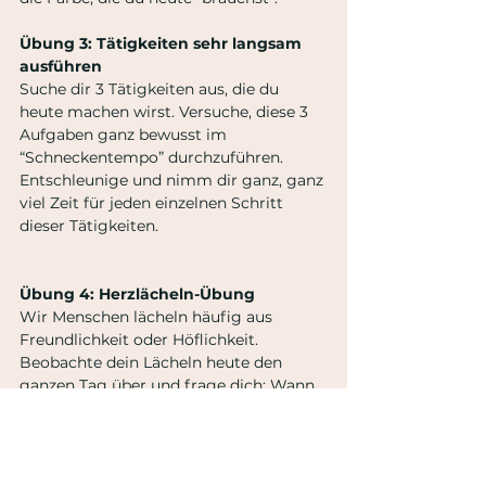
Übung 3: Tätigkeiten sehr langsam 
ausführen
Suche dir 3 Tätigkeiten aus, die du 
heute machen wirst. Versuche, diese 3 
Aufgaben ganz bewusst im 
“Schneckentempo” durchzuführen. 
Entschleunige und nimm dir ganz, ganz 
viel Zeit für jeden einzelnen Schritt 
dieser Tätigkeiten.
Übung 4: Herzlächeln-Übung
Wir Menschen lächeln häufig aus 
Freundlichkeit oder Höflichkeit. 
Beobachte dein Lächeln heute den 
ganzen Tag über und frage dich: Wann 
lächle ich wirklich von Herzen? Was 
sind die Auslöser, Situationen und 
Menschen, die mich von Herzen lachen 
lassen? Und wie fühlst du dich dabei?